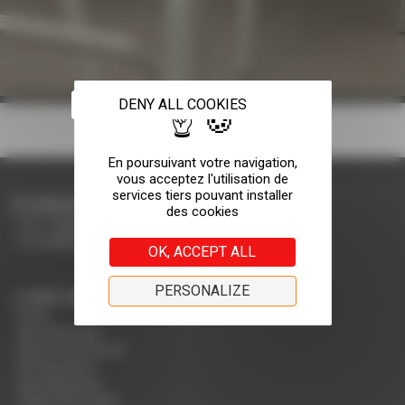
DENY ALL COOKIES
CONTACTEZ-NOUS
Tel: +33(0)4 75 31 66 66
accueil@rodet.net
OK, ACCEPT ALL
PERSONALIZE
NOS CERTIFICATIONS :
PEFC
NF Collectivité
NF Environnement
NF Education
Nos Nuanciers
Guide d'entretien