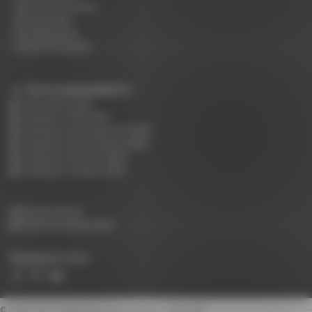
NF Environnement
NF Education
Nos Nuanciers
Guide d'entretien
TÉLÉCHARGEMENTS :
Tarif public 2026
Catalogue CHR 2025
Catalogue Hébergement 2025
Catalogue Restauration 2025
Catalogue Réunion 2025
Catalogue Scolaire 2025
Accès Presse
Accès Professionnels
Rejoignez-nous
© 1948 - 2015
Rodet Spécialiste Mobilier Collectivité