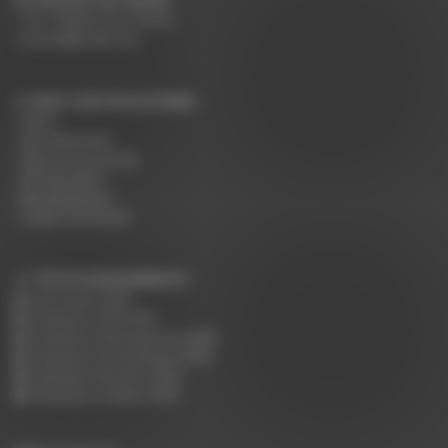
CONTACTEZ-NOUS
Tel: +33(0)4 75 31 66 66
accueil@rodet.net
NOS CERTIFICATIONS :
PEFC
NF Collectivité
NF Environnement
NF Education
Nos Nuanciers
Guide d'entretien
TÉLÉCHARGEMENTS :
Tarif public 2026
Catalogue CHR 2025
Catalogue Hébergement 2025
Catalogue Restauration 2025
Catalogue Réunion 2025
Catalogue Scolaire 2025