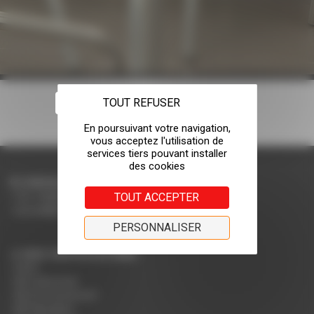
TOUT REFUSER
CONTACTEZ-NOUS
TOUT ACCEPTER
Tel: +33(0)4 75 31 66 66
accueil@rodet.net
PERSONNALISER
NOS CERTIFICATIONS :
PEFC
NF Collectivité
NF Environnement
NF Education