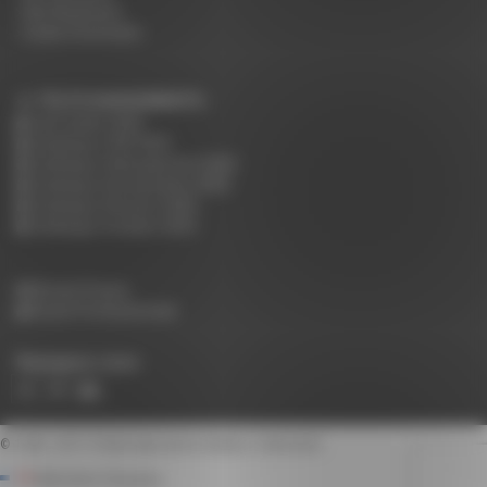
Nos Nuanciers
Guide d'entretien
TÉLÉCHARGEMENTS :
Tarif public 2026
Catalogue CHR 2025
Catalogue Hébergement 2025
Catalogue Restauration 2025
Catalogue Réunion 2025
Catalogue Scolaire 2025
Accès Presse
Accès Professionnels
Rejoignez-nous
© 1948 - 2015
Rodet Spécialiste Mobilier Collectivité
Fabrication Française