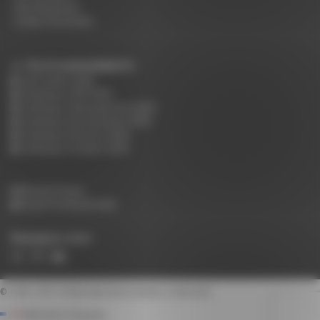
Nos Nuanciers
Guide d'entretien
TÉLÉCHARGEMENTS :
Tarif public 2026
Catalogue CHR 2025
Catalogue Hébergement 2025
Catalogue Restauration 2025
Catalogue Réunion 2025
Catalogue Scolaire 2025
Accès Presse
Accès Professionnels
Rejoignez-nous
© 1948 - 2015
Rodet Spécialiste Mobilier Collectivité
Fabrication Française