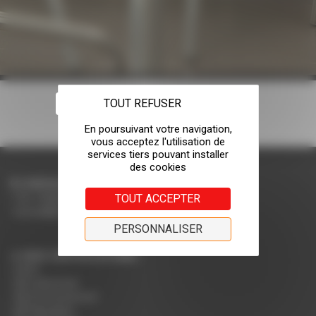
TOUT REFUSER
CONTACTEZ-NOUS
TOUT ACCEPTER
Tel: +33(0)4 75 31 66 66
accueil@rodet.net
PERSONNALISER
NOS CERTIFICATIONS :
PEFC
NF Collectivité
NF Environnement
NF Education