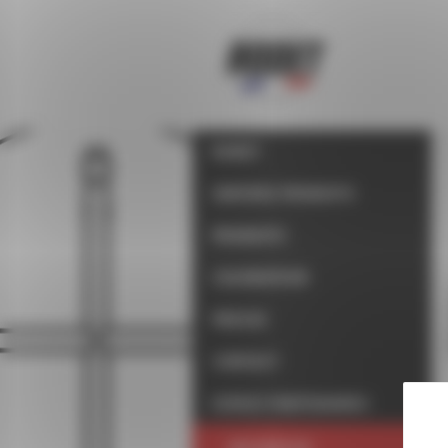
Panneau de gestion des cookies
RODET
UNIVERS PRODUITS
PRODUITS
COLORATEUR
PRESSE
CONTACT
ESPACE PARTENAIRES