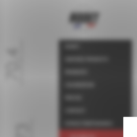
Panneau de gestion des cookies
RODET
UNIVERS PRODUITS
PRODUITS
COLORATEUR
PRESSE
CONTACT
ESPACE PARTENAIRES