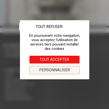
TOUT REFUSER
CONTACTEZ-NOUS
Tel: +33(0)4 75 31 66 66
accueil@rodet.net
TOUT ACCEPTER
PERSONNALISER
NOS CERTIFICATIONS :
PEFC
NF Collectivité
NF Environnement
NF Education
Nos Nuanciers
Guide d'entretien