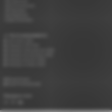
NF Collectivité
NF Environnement
NF Education
Nos Nuanciers
Guide d'entretien
TÉLÉCHARGEMENTS :
Tarif public 2026
Catalogue CHR 2025
Catalogue Hébergement 2025
Catalogue Restauration 2025
Catalogue Réunion 2025
Catalogue Scolaire 2025
Accès Presse
Accès Professionnels
Rejoignez-nous