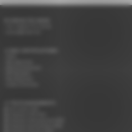
CONTACTEZ-NOUS
Tel: +33(0)4 75 31 66 66
accueil@rodet.net
NOS CERTIFICATIONS :
PEFC
NF Collectivité
NF Environnement
NF Education
Nos Nuanciers
Guide d'entretien
TÉLÉCHARGEMENTS :
Tarif public 2026
Catalogue CHR 2025
Catalogue Hébergement 2025
Catalogue Restauration 2025
Catalogue Réunion 2025