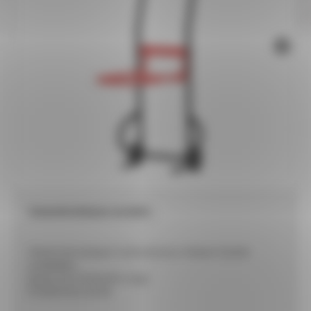
Caractéristiques produit :
Chariot de transport universel pour chaises 4 pieds
empilables
Epoxy noir et bavette rouge
Produit livré monté