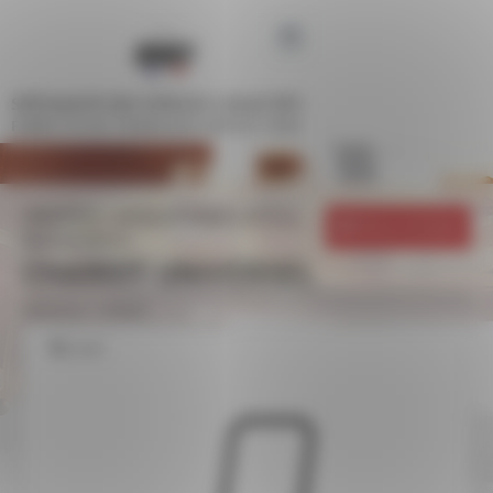
Panneau de gestion des cookies
SPÉCIALISTE DES ESPACES COLLECTIFS
FABRICATION FRANÇAISE DEPUIS 1948
UNIVERS
MOBILIER CAFÉS, HÔTELS,
Retour à la liste
RESTAURANTS
CHARIOT UNIVERSEL
Référence : 1249401
Zoom