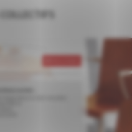
 COLLECTIFS
Retour à la liste
istiques produit :
 mange debout en tube rond, pliant.
eau Ø 80 cm
s époxy
ivré monté