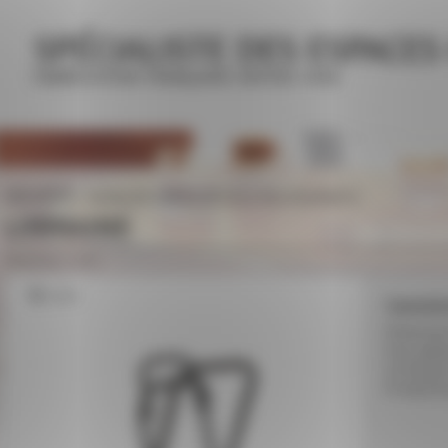
SPÉCIALISTE DES ESPACES
FABRICATION FRANÇAISE DEPUIS 1948
UNIVERS
MOBILIER CAFÉS, HÔTELS, RESTAURANTS
LORRAINE
Référence : 0700
Zoom
Caractér
Piètement
Pour plat
22 teinte
Produit l