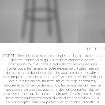
TOUT REFU
RODET utilise des cookies ou technologies similaires et traitent des
données personnelles qui peuvent être croisées avec des
informations fournies dans le cadre de nos services pour les
finalités suivantes : améliorer votre expérience utilisateur, réaliser
des statistiques d’audience et études pour améliorer nos offres,
Dans la même gamme :
1
2
vous proposer des services adaptés à vos centres d’intérêt, afficher
des publicités ciblées sur notre site ou ceux de partenaires,
mesurer la performance de ces publicités, utiliser des données de
géolocalisation précises, vous offrir des fonctionnalités relatives
aux réseaux sociaux, lutter contre la fraude. Certains cookies sont
nécessaires au fonctionnement du site et de nos services. Vous
pouvez accepter, gérer vos préférences par finalité ou continuer