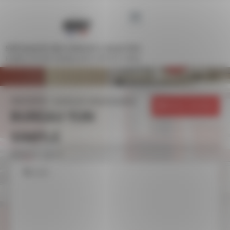
Panneau de gestion des cookies
SPÉCIALISTE DES ESPACES COLLECTIFS
FABRICATION FRANÇAISE DEPUIS 1948
UNIVERS
MOBILIER HÉBERGEMENT
Retour à la liste
BUREAU YUN
SIMPLE
Référence : YU065
Zoom