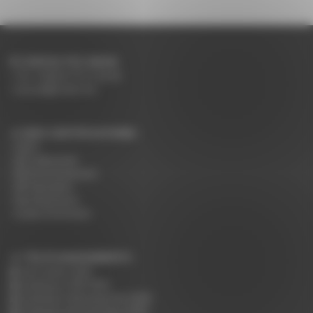
CONTACTEZ-NOUS
Tel: +33(0)4 75 31 66 66
accueil@rodet.net
NOS CERTIFICATIONS :
PEFC
NF Collectivité
NF Environnement
NF Education
Nos Nuanciers
Guide d'entretien
TÉLÉCHARGEMENTS :
Tarif public 2026
Catalogue CHR 2025
Catalogue Hébergement 2025
Catalogue Restauration 2025