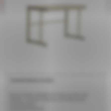
Caractéristiques produit :
Bureau simple à dégagement latéral en tube carré
Plateau : 16 teintes mélaminé chant ABS assorti
22 teintes époxy
Produit livré démonté